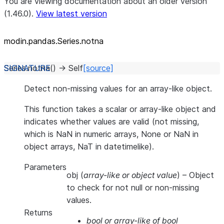
You are viewing documentation about an older version
(1.46.0).
View latest version
modin.pandas.Series.notna
Series.
notna
(
)
→
Self
[source]
Detect non-missing values for an array-like object.
This function takes a scalar or array-like object and
indicates whether values are valid (not missing,
which is NaN in numeric arrays, None or NaN in
object arrays, NaT in datetimelike).
Parameters
obj
(
array-like
or
object value
) – Object
to check for not null or non-missing
values.
Returns
bool or array-like of bool