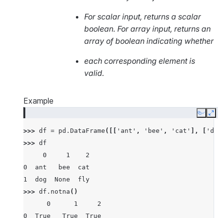
For scalar input, returns a scalar
boolean. For array input, returns an
array of boolean indicating whether
each corresponding element is
valid.
Example
Copy
E
>>> 
df
=
pd
.
DataFrame
([[
'ant'
,
'bee'
,
'cat'
],
[
'do
>>> 
df
     0     1    2
0  ant   bee  cat
1  dog  None  fly
>>> 
df
.
notna
()
      0      1     2
0  True   True  True