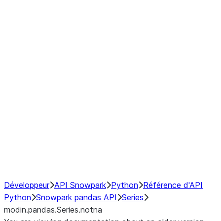
Window
GroupBy
Resampling
Interoperability with third party libraries
Hybrid Execution
NumPy Interoperability
Performance Recommendations
Développeur
API Snowpark
Python
Référence d'API
Python
Snowpark pandas API
Series
modin.pandas.Series.notna