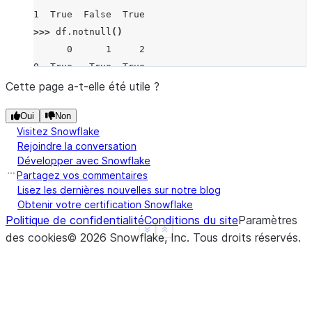
1  True  False  True
>>> 
df
.
notnull
()
      0      1     2
0  True   True  True
1  True  False  True
Cette page a-t-elle été utile ?
Oui
Non
Visitez Snowflake
Rejoindre la conversation
Développer avec Snowflake
Partagez vos commentaires
Lisez les dernières nouvelles sur notre blog
Obtenir votre certification Snowflake
Politique de confidentialité
Conditions du site
Paramètres
See more
Show less
des cookies
©
2026
Snowflake, Inc.
Tous droits réservés
.