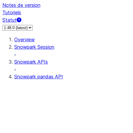
Notes de version
Tutoriels
Statut
Overview
Snowpark Session
Snowpark APIs
Snowpark pandas API
All supported APIs
Session
Input/Output