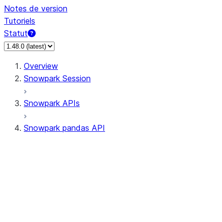
Notes de version
Tutoriels
Statut
Overview
Snowpark Session
Snowpark APIs
Snowpark pandas API
All supported APIs
Session
Input/Output