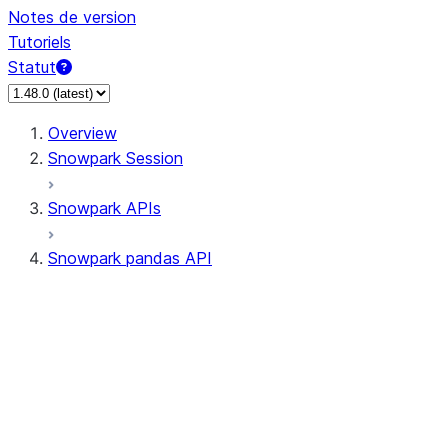
Notes de version
Tutoriels
Statut
Overview
Snowpark Session
Snowpark APIs
Snowpark pandas API
All supported APIs
Session
Input/Output