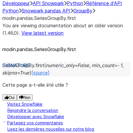
Développeur
API Snowpark
Python
Référence d'API
Python
Snowpark pandas API
GroupBy
modin.pandas.SeriesGroupBy.first
You are viewing documentation about an older version
(1.46.0).
View latest version
modin.pandas.SeriesGroupBy.first
SeriesGroupBy.
first
(
numeric_only
=
False
,
min_count
=
-
1
,
skipna
=
True
)
[source]
Cette page a-t-elle été utile ?
Oui
Non
Visitez Snowflake
Rejoindre la conversation
Développer avec Snowflake
Partagez vos commentaires
Lisez les dernières nouvelles sur notre blog