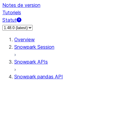
Notes de version
Tutoriels
Statut
Overview
Snowpark Session
Snowpark APIs
Snowpark pandas API
All supported APIs
Session
Input/Output