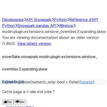
Performance Recommendations
Développeur
API Snowpark
Python
Référence d'API
Python
Snowpark pandas API
Window
modin.plugin.extensions.window_overrides.Expanding.skew
You are viewing documentation about an older version
(1.46.0).
View latest version
snowflake.snowpark.modin.plugin.extensions.window_
overrides.Expanding.skew
Expanding.
skew
(
numeric_only
:
bool
=
False
)
[source]
Cette page a-t-elle été utile ?
Oui
Non