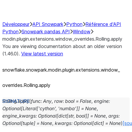
Performance Recommendations
Développeur
API Snowpark
Python
Référence d'API
Python
Snowpark pandas API
Window
modin.plugin.extensions.window_overrides.Rolling.apply
You are viewing documentation about an older version
(1.46.0).
View latest version
snowflake.snowpark.modin.plugin.extensions.window_
overrides.Rolling.apply
Rolling.
apply
(
func
:
Any
,
raw
:
bool
=
False
,
engine
:
Optional
[
Literal
[
'cython'
,
'numba'
]
]
=
None
,
engine_kwargs
:
Optional
[
dict
[
str
,
bool
]
]
=
None
,
args
:
Optional
[
tuple
]
=
None
,
kwargs
:
Optional
[
dict
]
=
None
)
[sou