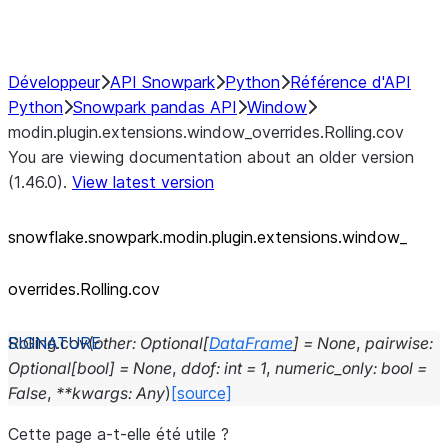
Performance Recommendations
Développeur
API Snowpark
Python
Référence d'API
Python
Snowpark pandas API
Window
modin.plugin.extensions.window_overrides.Rolling.cov
You are viewing documentation about an older version
(1.46.0).
View latest version
snowflake.snowpark.modin.plugin.extensions.window_
overrides.Rolling.cov
Rolling.
cov
(
other
:
Optional
[
DataFrame
]
=
None
,
pairwise
:
Optional
[
bool
]
=
None
,
ddof
:
int
=
1
,
numeric_only
:
bool
=
False
,
**
kwargs
:
Any
)
[source]
Cette page a-t-elle été utile ?