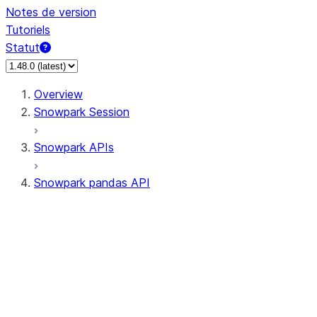
Notes de version
Tutoriels
Statut
Overview
Snowpark Session
Snowpark APIs
Snowpark pandas API
All supported APIs
Session
Input/Output