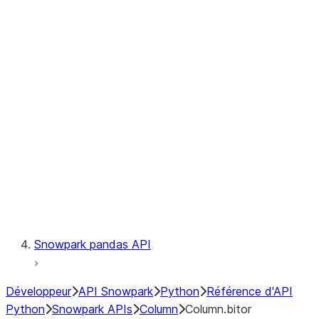
Files
Catalog
LINEAGE
Context
Exceptions
Testing
Snowpark pandas API
Développeur
API Snowpark
Python
Référence d'API
Python
Snowpark APIs
Column
Column.bitor