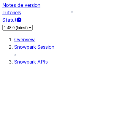
Notes de version
Tutoriels
Statut
Overview
Snowpark Session
Snowpark APIs
Input/Output
DataFrame
Column
Column
CaseExpr