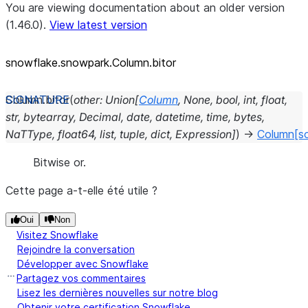
You are viewing documentation about an older version
(1.46.0).
View latest version
snowflake.snowpark.Column.bitor
Column.
bitor
(
other
:
Union
[
Column
,
None
,
bool
,
int
,
float
,
str
,
bytearray
,
Decimal
,
date
,
datetime
,
time
,
bytes
,
NaTType
,
float64
,
list
,
tuple
,
dict
,
Expression
]
)
→
Column
[s
Bitwise or.
Cette page a-t-elle été utile ?
Oui
Non
Visitez Snowflake
Rejoindre la conversation
Développer avec Snowflake
Partagez vos commentaires
Lisez les dernières nouvelles sur notre blog
Obtenir votre certification Snowflake