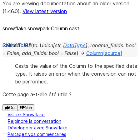
You are viewing documentation about an older version
(1.46.0).
View latest version
snowflake.snowpark.Column.cast
Column.
cast
(
to
:
Union
[
str
,
DataType
]
,
rename_fields
:
bool
=
False
,
add_fields
:
bool
=
False
)
→
Column
[source]
Casts the value of the Column to the specified data
type. It raises an error when the conversion can not
be performed.
Cette page a-t-elle été utile ?
Oui
Non
Visitez Snowflake
Rejoindre la conversation
Développer avec Snowflake
Partagez vos commentaires