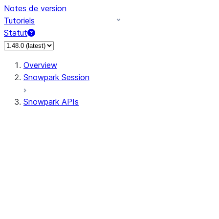
Notes de version
Tutoriels
Statut
Overview
Snowpark Session
Snowpark APIs
Input/Output
DataFrame
Column
Column
CaseExpr