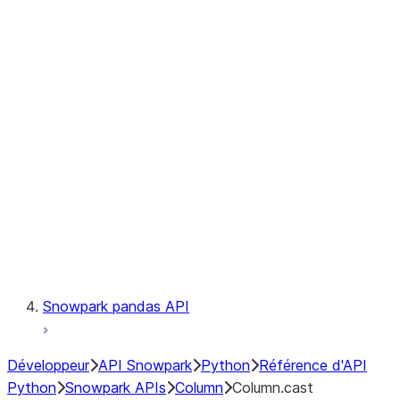
Files
Catalog
LINEAGE
Context
Exceptions
Testing
Snowpark pandas API
Développeur
API Snowpark
Python
Référence d'API
Python
Snowpark APIs
Column
Column.cast