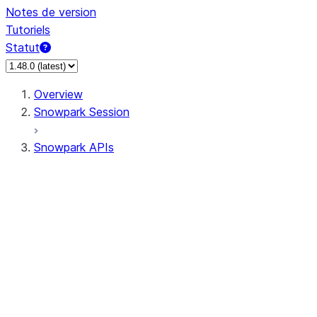
Notes de version
Tutoriels
Statut
Overview
Snowpark Session
Snowpark APIs
Input/Output
DataFrame
DataFrame
DataFrameNaFunctions
DataFrameStatFunctions
DataFrameAnalyticsFunctions