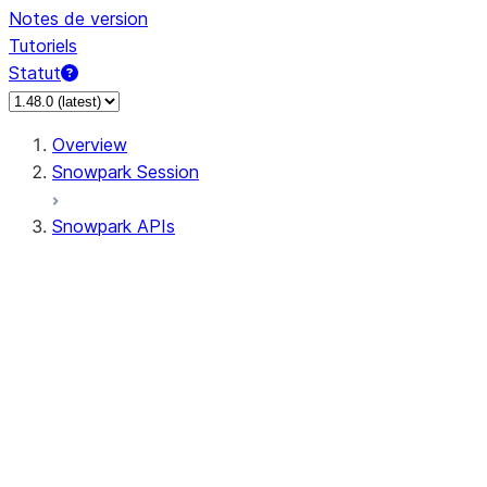
Notes de version
Tutoriels
Statut
Overview
Snowpark Session
Snowpark APIs
Input/Output
DataFrame
DataFrame
DataFrameNaFunctions
DataFrameStatFunctions
DataFrameAnalyticsFunctions