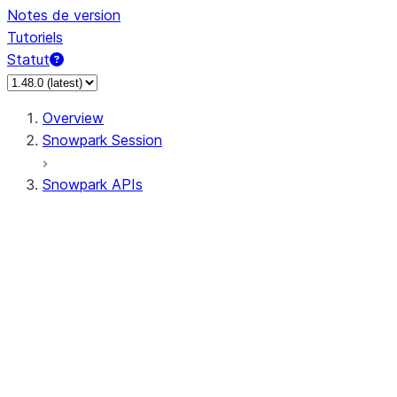
Notes de version
Tutoriels
Statut
Overview
Snowpark Session
Snowpark APIs
Input/Output
DataFrame
DataFrame
DataFrameNaFunctions
DataFrameStatFunctions
DataFrameAnalyticsFunctions