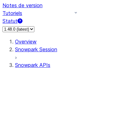
Notes de version
Tutoriels
Statut
Overview
Snowpark Session
Snowpark APIs
Input/Output
DataFrame
DataFrame
DataFrameNaFunctions
DataFrameStatFunctions
DataFrameAnalyticsFunctions