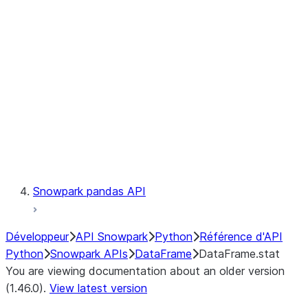
Catalog
LINEAGE
Context
Exceptions
Testing
Snowpark pandas API
Développeur
API Snowpark
Python
Référence d'API
Python
Snowpark APIs
DataFrame
DataFrame.stat
You are viewing documentation about an older version
(1.46.0).
View latest version