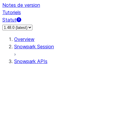
Notes de version
Tutoriels
Statut
Overview
Snowpark Session
Snowpark APIs
Input/Output
DataFrame
DataFrame
DataFrameNaFunctions
DataFrameStatFunctions
DataFrameAnalyticsFunctions