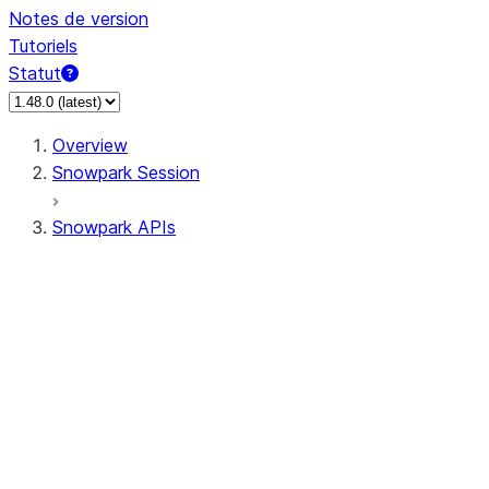
Notes de version
Tutoriels
Statut
Overview
Snowpark Session
Snowpark APIs
Input/Output
DataFrame
DataFrame
DataFrameNaFunctions
DataFrameStatFunctions
DataFrameAnalyticsFunctions