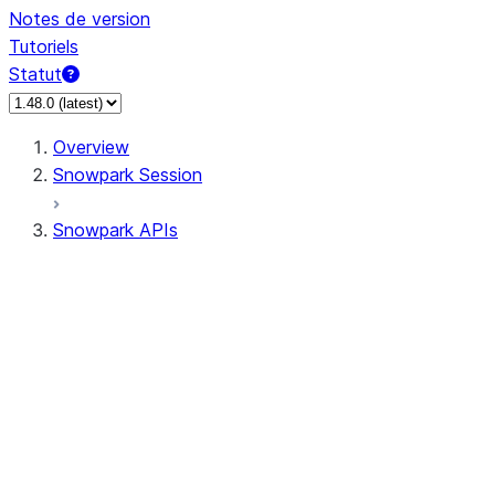
Notes de version
Tutoriels
Statut
Overview
Snowpark Session
Snowpark APIs
Input/Output
DataFrameReader
DataFrameWriter
FileOperation
PutResult
GetResult
ListResult