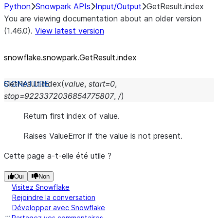
Python
Snowpark APIs
Input/Output
GetResult.index
You are viewing documentation about an older version
(1.46.0).
View latest version
snowflake.snowpark.GetResult.index
GetResult.
index
(
value
,
start
=
0
,
stop
=
9223372036854775807
,
/
)
Return first index of value.
Raises ValueError if the value is not present.
Cette page a-t-elle été utile ?
Oui
Non
Visitez Snowflake
Rejoindre la conversation
Développer avec Snowflake
Partagez vos commentaires