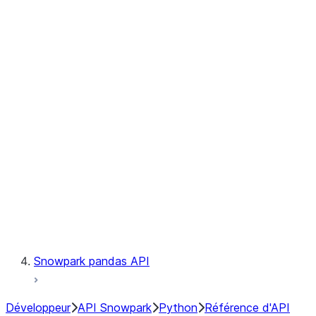
Observability
Files
Catalog
LINEAGE
Context
Exceptions
Testing
Snowpark pandas API
Développeur
API Snowpark
Python
Référence d'API