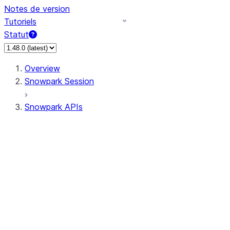
Notes de version
Tutoriels
Statut
Overview
Snowpark Session
Snowpark APIs
Input/Output
DataFrameReader
DataFrameWriter
FileOperation
PutResult
GetResult
ListResult