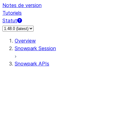
Notes de version
Tutoriels
Statut
Overview
Snowpark Session
Snowpark APIs
Input/Output
DataFrameReader
DataFrameWriter
FileOperation
PutResult
GetResult
ListResult