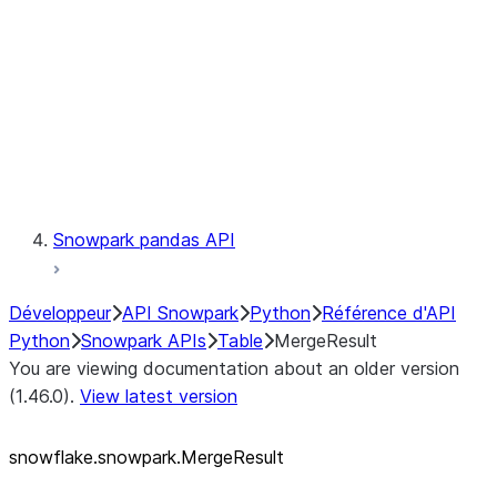
LINEAGE
Context
Exceptions
Testing
Snowpark pandas API
Développeur
API Snowpark
Python
Référence d'API
Python
Snowpark APIs
Table
MergeResult
You are viewing documentation about an older version
(1.46.0).
View latest version
snowflake.snowpark.MergeResult