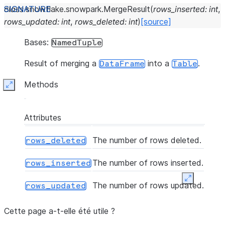
class
snowflake.snowpark.
MergeResult
(
rows_inserted
:
int
,
rows_updated
:
int
,
rows_deleted
:
int
)
[source]
Bases:
NamedTuple
Result of merging a
into a
.
DataFrame
Table
Methods
Expand
Attributes
The number of rows deleted.
rows_deleted
The number of rows inserted.
rows_inserted
Expand
The number of rows updated.
rows_updated
Cette page a-t-elle été utile ?