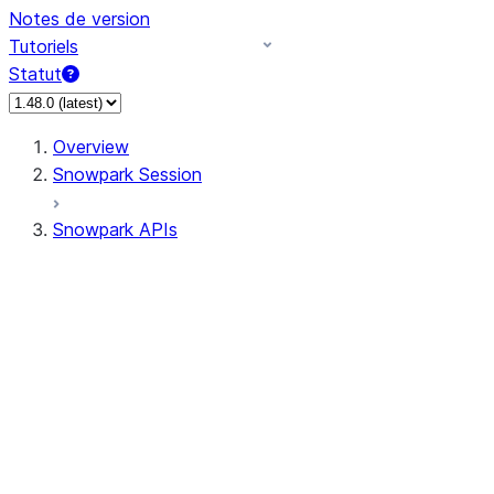
Notes de version
Tutoriels
Statut
Overview
Snowpark Session
Snowpark APIs
Input/Output
DataFrame
Column
Data Types