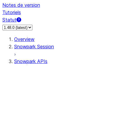
Notes de version
Tutoriels
Statut
Overview
Snowpark Session
Snowpark APIs
Input/Output
DataFrame
Column
Data Types