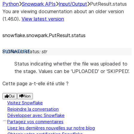
Python
Snowpark APIs
Input/Output
PutResult.status
You are viewing documentation about an older version
(1.46.0).
View latest version
snowflake.snowpark.PutResult.status
PutResult.
status
:
str
Status indicating whether the file was uploaded to
the stage. Values can be ‘UPLOADED’ or ‘SKIPPED’.
Cette page a-t-elle été utile ?
Oui
Non
Visitez Snowflake
Rejoindre la conversation
Développer avec Snowflake
Partagez vos commentaires
Lisez les dernières nouvelles sur notre blog