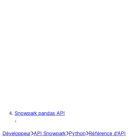
Observability
Files
Catalog
LINEAGE
Context
Exceptions
Testing
Snowpark pandas API
Développeur
API Snowpark
Python
Référence d'API