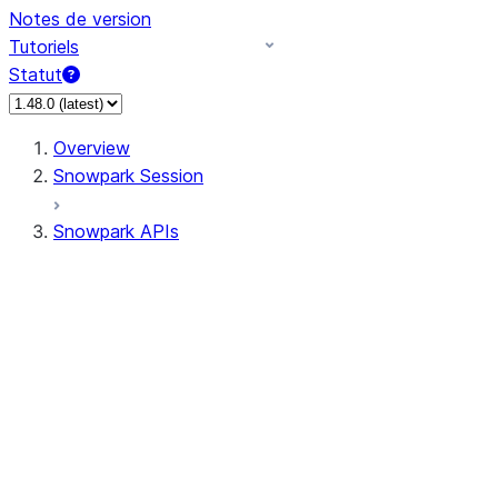
Notes de version
Tutoriels
Statut
Overview
Snowpark Session
Snowpark APIs
Input/Output
DataFrameReader
DataFrameWriter
FileOperation
PutResult
GetResult
ListResult