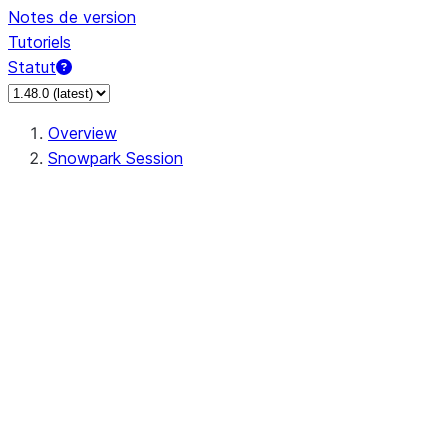
Notes de version
Tutoriels
Statut
Overview
Snowpark Session
Session
Session.SessionBuilder.app_name
Session.SessionBuilder.config
Session.SessionBuilder.configs
Session.SessionBuilder.create
Session.SessionBuilder.getOrCreate
Session.add_import
Session.add_packages
Session.add_requirements
Session.append_query_tag