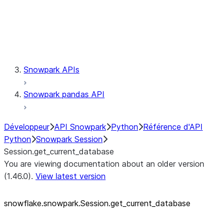
Session.udaf
Session.udf
Session.udtf
Session.session_id
Session.connection
Snowpark APIs
Snowpark pandas API
Développeur
API Snowpark
Python
Référence d'API
Python
Snowpark Session
Session.get_current_database
You are viewing documentation about an older version
(1.46.0).
View latest version
snowflake.snowpark.Session.get_
current_
database