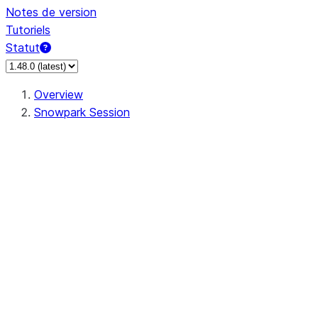
Notes de version
Tutoriels
Statut
Overview
Snowpark Session
Session
Session.SessionBuilder.app_name
Session.SessionBuilder.config
Session.SessionBuilder.configs
Session.SessionBuilder.create
Session.SessionBuilder.getOrCreate
Session.add_import
Session.add_packages
Session.add_requirements
Session.append_query_tag