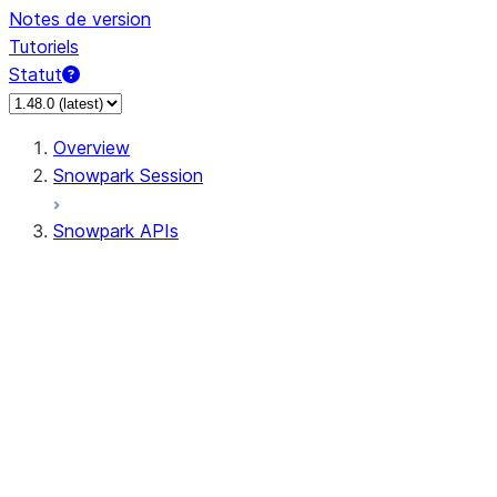
Notes de version
Tutoriels
Statut
Overview
Snowpark Session
Snowpark APIs
Input/Output
DataFrame
Column
Data Types