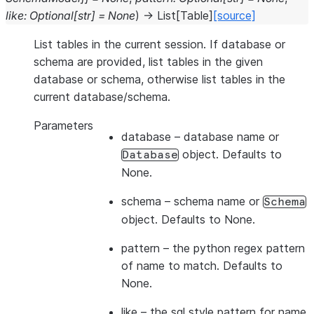
like
:
Optional
[
str
]
=
None
)
→
List
[
Table
]
[source]
List tables in the current session. If database or
schema are provided, list tables in the given
database or schema, otherwise list tables in the
current database/schema.
Parameters
database
– database name or
object. Defaults to
Database
None.
schema
– schema name or
Schema
object. Defaults to None.
pattern
– the python regex pattern
of name to match. Defaults to
None.
like
– the sql style pattern for name