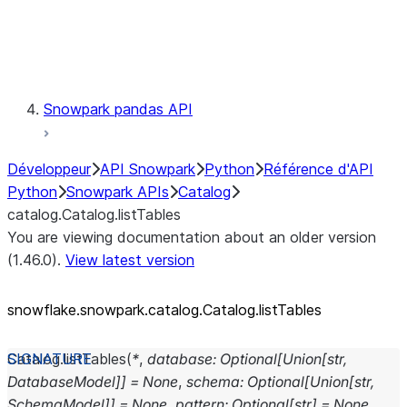
Exceptions
Testing
Snowpark pandas API
Développeur
API Snowpark
Python
Référence d'API
Python
Snowpark APIs
Catalog
catalog.Catalog.listTables
You are viewing documentation about an older version
(1.46.0).
View latest version
snowflake.snowpark.catalog.Catalog.listTables
Catalog.
listTables
(
*
,
database
:
Optional
[
Union
[
str
,
DatabaseModel
]
]
=
None
,
schema
:
Optional
[
Union
[
str
,
SchemaModel
]
]
=
None
,
pattern
:
Optional
[
str
]
=
None
,