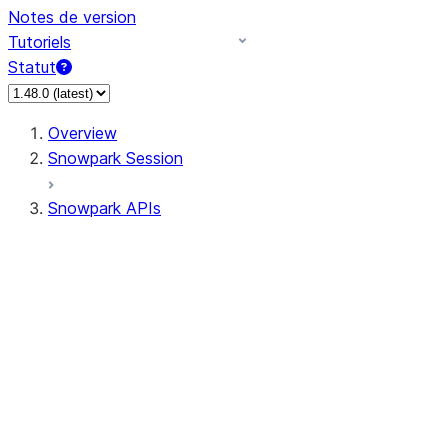
Notes de version
Tutoriels
Statut
Overview
Snowpark Session
Snowpark APIs
Input/Output
DataFrame
Column
Data Types