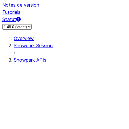
Notes de version
Tutoriels
Statut
Overview
Snowpark Session
Snowpark APIs
Input/Output
DataFrame
Column
Data Types