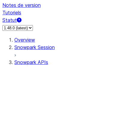
Notes de version
Tutoriels
Statut
Overview
Snowpark Session
Snowpark APIs
Input/Output
DataFrame
Column
Data Types