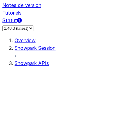
Notes de version
Tutoriels
Statut
Overview
Snowpark Session
Snowpark APIs
Input/Output
DataFrame
Column
Data Types