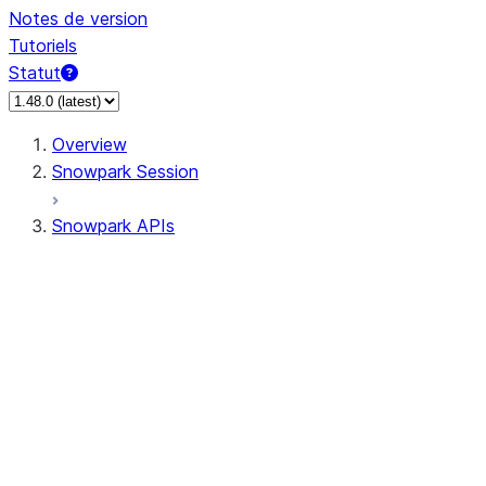
Notes de version
Tutoriels
Statut
Overview
Snowpark Session
Snowpark APIs
Input/Output
DataFrame
Column
Data Types