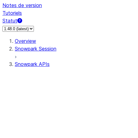
Notes de version
Tutoriels
Statut
Overview
Snowpark Session
Snowpark APIs
Input/Output
DataFrame
Column
Data Types