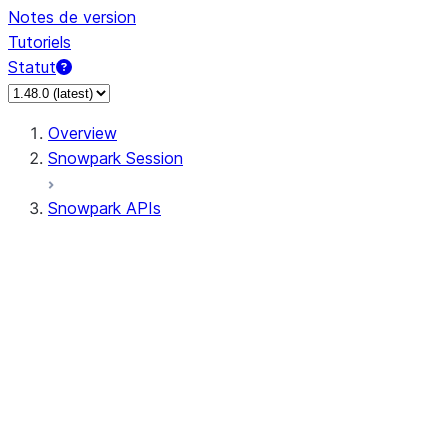
Notes de version
Tutoriels
Statut
Overview
Snowpark Session
Snowpark APIs
Input/Output
DataFrame
Column
Data Types