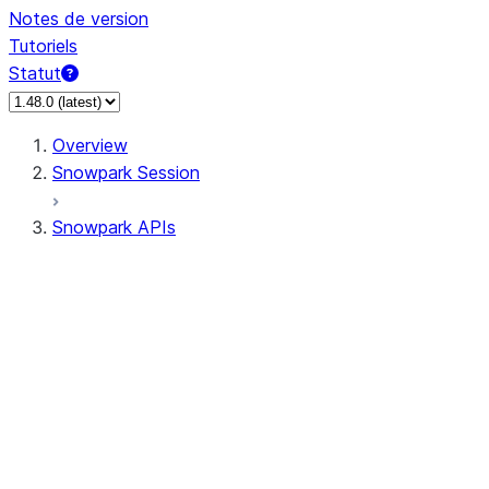
Notes de version
Tutoriels
Statut
Overview
Snowpark Session
Snowpark APIs
Input/Output
DataFrame
Column
Data Types