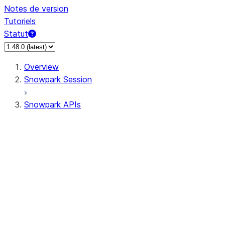
Notes de version
Tutoriels
Statut
Overview
Snowpark Session
Snowpark APIs
Input/Output
DataFrame
Column
Data Types