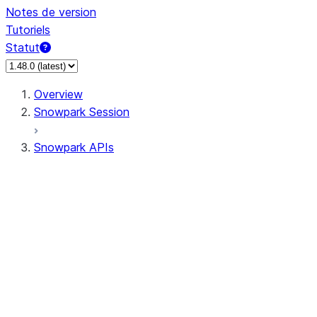
Notes de version
Tutoriels
Statut
Overview
Snowpark Session
Snowpark APIs
Input/Output
DataFrame
Column
Data Types