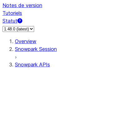
Notes de version
Tutoriels
Statut
Overview
Snowpark Session
Snowpark APIs
Input/Output
DataFrame
Column
Data Types