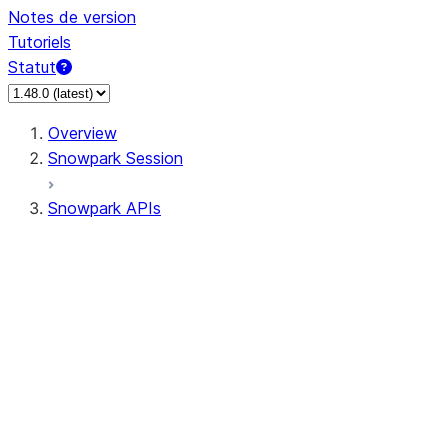
Notes de version
Tutoriels
Statut
Overview
Snowpark Session
Snowpark APIs
Input/Output
DataFrame
Column
Data Types