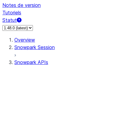
Notes de version
Tutoriels
Statut
Overview
Snowpark Session
Snowpark APIs
Input/Output
DataFrame
Column
Data Types