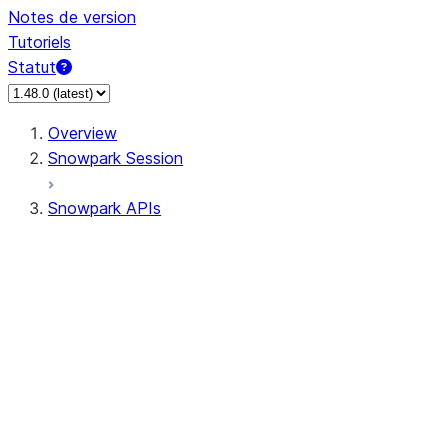
Notes de version
Tutoriels
Statut
Overview
Snowpark Session
Snowpark APIs
Input/Output
DataFrame
Column
Data Types