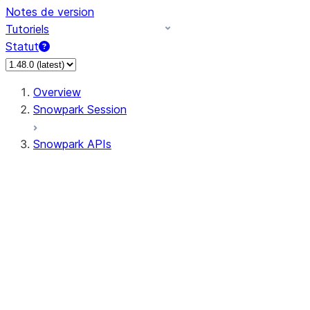
Notes de version
Tutoriels
Statut
Overview
Snowpark Session
Snowpark APIs
Input/Output
DataFrame
Column
Data Types