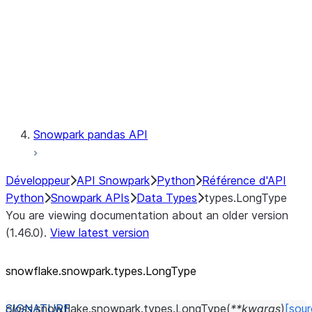
Context
Exceptions
Testing
Snowpark pandas API
Développeur
API Snowpark
Python
Référence d'API
Python
Snowpark APIs
Data Types
types.LongType
You are viewing documentation about an older version
(1.46.0).
View latest version
snowflake.snowpark.types.LongType
class
snowflake.snowpark.types.
LongType
(
**
kwargs
)
[sour