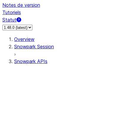
Notes de version
Tutoriels
Statut
Overview
Snowpark Session
Snowpark APIs
Input/Output
DataFrame
Column
Data Types