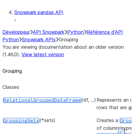
Snowpark pandas API
Développeur
API Snowpark
Python
Référence d'API
Python
Snowpark APIs
Grouping
You are viewing documentation about an older version
(1.46.0).
View latest version
Grouping
Classes
(df, ...)
Represents an u
RelationalGroupedDataFrame
rows that are g
(*sets)
Creates a
GroupingSets
Grou
of column/expres
Expan