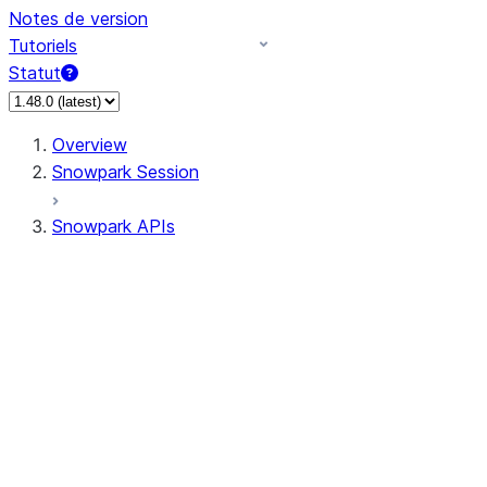
Notes de version
Tutoriels
Statut
Overview
Snowpark Session
Snowpark APIs
Input/Output
DataFrame
Column
Data Types