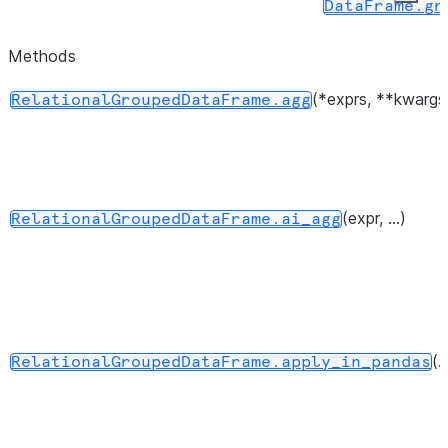
DataFrame.gr
Methods
(*exprs, **kwargs
RelationalGroupedDataFrame.agg
(expr, ...)
RelationalGroupedDataFrame.ai_agg
(..
RelationalGroupedDataFrame.apply_in_pandas