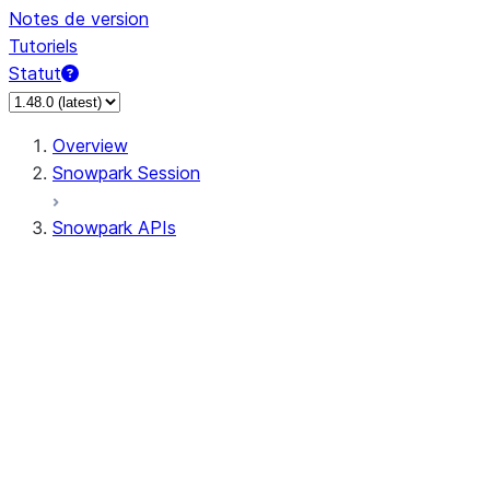
Notes de version
Tutoriels
Statut
Overview
Snowpark Session
Snowpark APIs
Input/Output
DataFrame
Column
Data Types