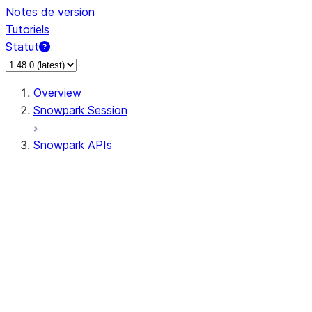
Notes de version
Tutoriels
Statut
Overview
Snowpark Session
Snowpark APIs
Input/Output
DataFrame
Column
Data Types