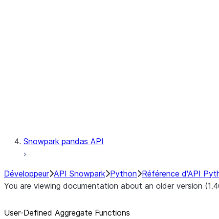
Catalog
LINEAGE
Context
Exceptions
Testing
Snowpark pandas API
Développeur
API Snowpark
Python
Référence d'API Pyt
You are viewing documentation about an older version (1.4
User-Defined Aggregate Functions