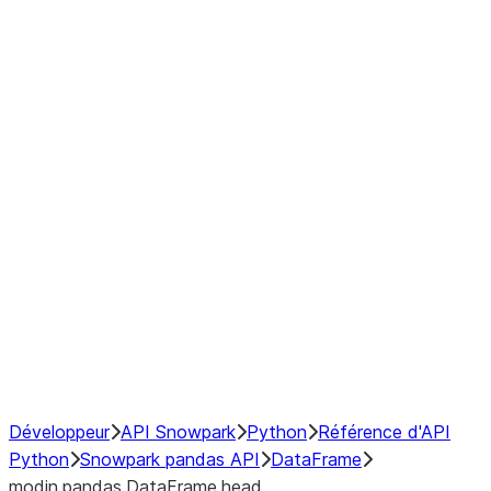
Window
GroupBy
Resampling
Interoperability with third party libraries
Hybrid Execution
NumPy Interoperability
Performance Recommendations
Développeur
API Snowpark
Python
Référence d'API
Python
Snowpark pandas API
DataFrame
modin.pandas.DataFrame.head