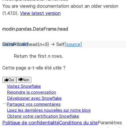
You are viewing documentation about an older version
(1.47.0).
View latest version
modin.pandas.DataFrame.head
DataFrame.
head
(
n
=
5
)
→
Self
[source]
Return the first
n
rows.
Cette page a-t-elle été utile ?
Oui
Non
Visitez Snowflake
Rejoindre la conversation
Développer avec Snowflake
Partagez vos commentaires
Lisez les dernières nouvelles sur notre blog
Obtenir votre certification Snowflake
Politique de confidentialité
Conditions du site
Paramètres