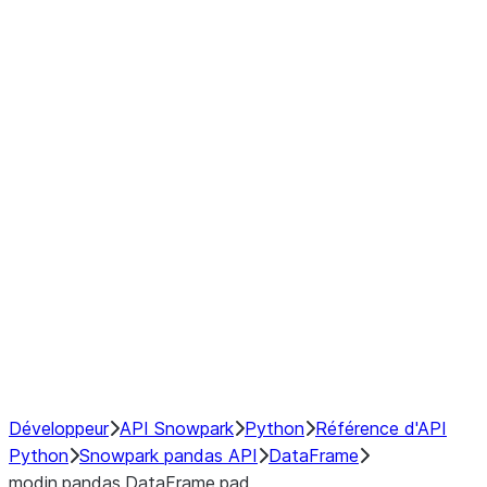
Window
GroupBy
Resampling
Interoperability with third party libraries
Hybrid Execution
NumPy Interoperability
Performance Recommendations
Développeur
API Snowpark
Python
Référence d'API
Python
Snowpark pandas API
DataFrame
modin.pandas.DataFrame.pad