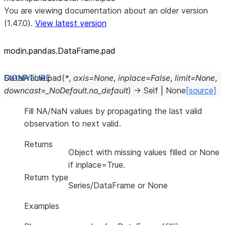
You are viewing documentation about an older version
(1.47.0).
View latest version
modin.pandas.DataFrame.pad
DataFrame.
pad
(
*
,
axis
=
None
,
inplace
=
False
,
limit
=
None
,
downcast
=
_NoDefault.no_default
)
→
Self
|
None
[source]
Fill NA/NaN values by propagating the last valid
observation to next valid.
Returns
Object with missing values filled or None
if inplace=True.
Return type
Series/DataFrame or None
Examples