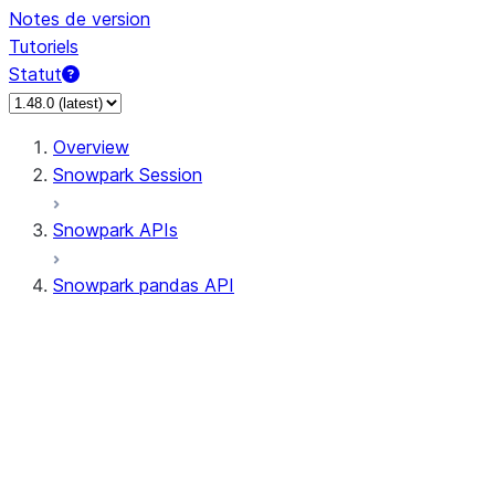
Notes de version
Tutoriels
Statut
Overview
Snowpark Session
Snowpark APIs
Snowpark pandas API
All supported APIs
Session
Input/Output