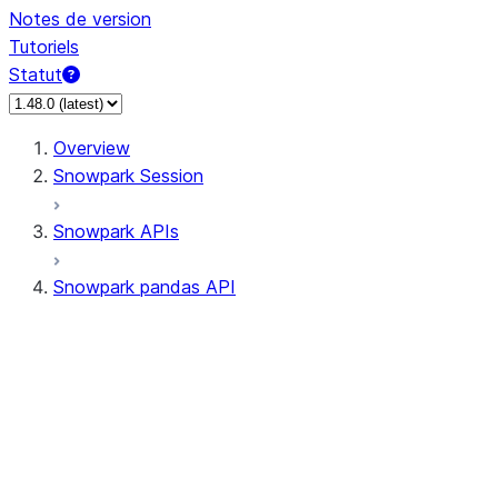
Notes de version
Tutoriels
Statut
Overview
Snowpark Session
Snowpark APIs
Snowpark pandas API
All supported APIs
Session
Input/Output